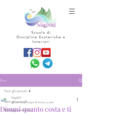
Scuola di
Discipline Esoteriche e
Interiori
Post
Tutti gli articoli
MagMel
Tutti gli articoli
18 nov 2024
Tempo di lettura: 4 min
Dimmi quanto costa e ti
Mitologia evolutiva