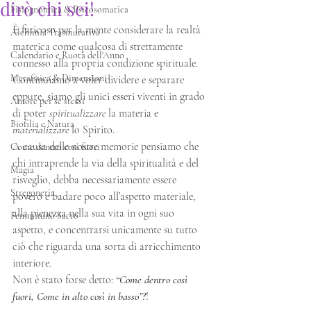
dirò chi sei!
Fisiognomica & Psicosomatica
È faticoso per la mente considerare la realtà 
Alchimia Trasmutativa
materica come qualcosa di strettamente 
Calendario e Ruota dell'Anno
connesso alla propria condizione spirituale. 
Metafisica & Dimensioni
Continuiamo a voler dividere e separare 
eppure, siamo gli unici esseri viventi in grado 
Amore per se stessi
di poter 
spiritualizzare
 la materia e 
Biofilia e Natura
materializzare
 lo Spirito. 
A causa delle nostre memorie pensiamo che 
Come dentro così fuori
chi intraprende la via della spiritualità e del 
Magia
risveglio, debba necessariamente essere 
Stregoneria
povero e badare poco all’aspetto materiale, 
alla pienezza nella sua vita in ogni suo 
Femminino Sacro
aspetto, e concentrarsi unicamente su tutto 
ciò che riguarda una sorta di arricchimento 
interiore.
Non è stato forse detto: 
“Come dentro così 
fuori, Come in alto così in basso”?
!