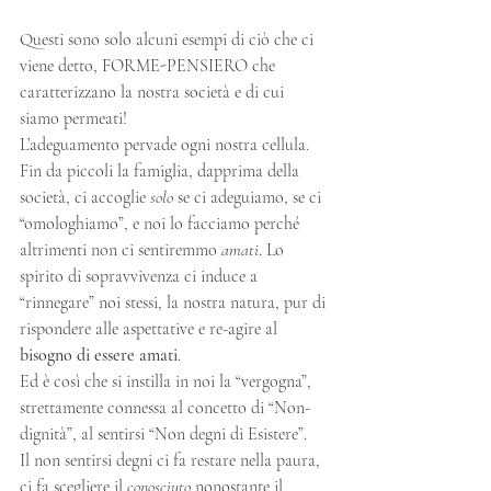
Questi sono solo alcuni esempi di ciò che ci 
viene detto, FORME-PENSIERO che 
caratterizzano la nostra società e di cui 
siamo permeati!
L’adeguamento pervade ogni nostra cellula. 
Fin da piccoli la famiglia, dapprima della 
società, ci accoglie 
solo
 se ci adeguiamo, se ci 
“omologhiamo”, e noi lo facciamo perché 
altrimenti non ci sentiremmo 
amati
. Lo 
spirito di sopravvivenza ci induce a 
“rinnegare” noi stessi, la nostra natura, pur di 
rispondere alle aspettative e re-agire al 
bisogno di essere amati
.
Ed è così che si instilla in noi la “vergogna”, 
strettamente connessa al concetto di “Non-
dignità”, al sentirsi “Non degni di Esistere”.
Il non sentirsi degni ci fa restare nella paura, 
ci fa scegliere il 
conosciuto
 nonostante il 