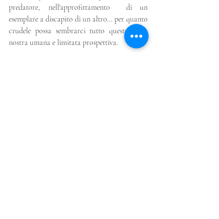
predatore, nell'approfittamento  di un 
esemplare a discapito di un altro... per quanto 
crudele possa sembrarci tutto questo dalla 
nostra umana e limitata prospettiva. 
Ecco perché, quando sentiamo frasi come 
"meritiamo l'estinzione" pensiamo che ci sia 
bisogno di soffermarsi a riflettere su ciò che 
tali affermazioni implichino davvero, nel 
profondo.
Per noi, il nostro pianeta - con tutti i suoi 
esseri - è un luogo bello da abitare. Anche se a 
volte, lo ammettiamo, non è facile 
percorrerne le strade. 
Come specie, siamo sopravvissuti a molte 
prove, difficoltà e battaglie. Non sappiamo 
quando sarà l'ultima (se ci sarà). Ma possiamo 
dare un valore a quello che siamo, nel singolo 
come nel collettivo, qui e ora.