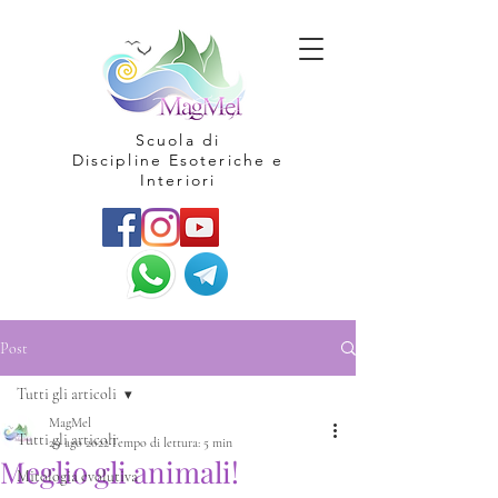
Scuola di
Discipline Esoteriche e
Interiori
Post
Tutti gli articoli
MagMel
Tutti gli articoli
29 ago 2022
Tempo di lettura: 5 min
Meglio gli animali!
Mitologia evolutiva