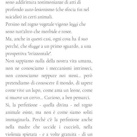
sono addirittura testimonianze di atti di 
profondo auto-lesionismo (che sfocia fin nel 
suicidio) in certi animali.
Persino nel regno vegetale vigono leggi che 
sono tutt'altro che morbide e rosee. 
Ma, anche in questi casi, ogni cosa ha il suo 
perché, che sfugge a un primo sguardo, a una 
prospettiva "orizzontale". 
Non sappiamo nulla della nostra vita umana, 
non ne conosciamo i meccanismi intrinseci, 
non conosciamo neppure noi stessi... però 
pretendiamo di conoscere il mondo, di sapere 
come vive un lupo, come ama un leone, come 
si muove un cervo... Curioso, a ben pensarci.
Sì, la perfezione - quella divina - nel regno 
animale esiste, ma non è come siamo soliti 
immaginarla. Perché c'è la perfezione anche 
nella madre che uccide i cuccioli, nella 
violenza spietata - e a volte gratuita - di un 