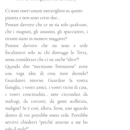
Ci sono esseri umani meravigliosi su questo 
pianeta e non sono certo due...
Pensate davvero che ce ne sia solo qualcuno, 
che i magnati, gli assassini, gli spacciatori, i 
tiranni siano in numero maggiore? 
Pensate davvero che sia sano e utile 
focalizzarsi solo su chi distrugge la Terra, 
senza considerare che ci sia anche "altro"? 
Quando dite “meritiamo l’estinzione” avete 
una vaga idea di cosa state dicendo? 
Guardatevi intorno. Guardate la vostra 
famiglia, i vostri amici, i vostri vicini di casa, 
i vostri concittadini… siete circondati da 
malvagi, da corrotti, da gente scellerata, 
maligna? Se è così, allora, forse, uno sguardo 
dentro di voi potrebbe essere utile. Potrebbe 
servirvi chiedervi “perché attorno a me ho 
solo il male?”.