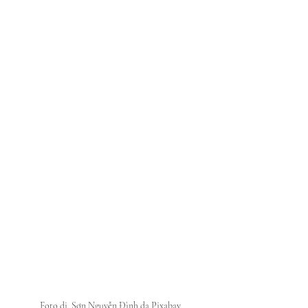
Foto di  Sơn Nguyễn Đình da Pixabay