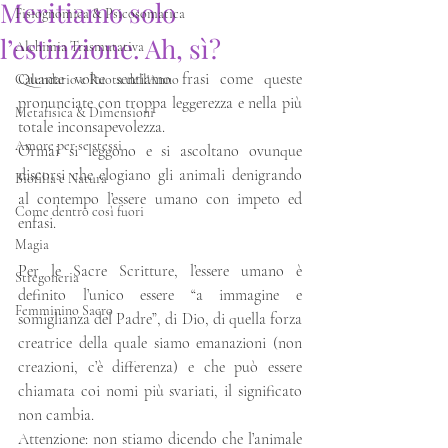
Meritiamo solo
Fisiognomica & Psicosomatica
l’estinzione. Ah, sì?
Alchimia Trasmutativa
Quante volte sentiamo frasi come queste 
Calendario e Ruota dell'Anno
pronunciate con troppa leggerezza e nella più 
Metafisica & Dimensioni
totale inconsapevolezza.
Amore per se stessi
Ormai si leggono e si ascoltano ovunque 
discorsi che elogiano gli animali denigrando 
Biofilia e Natura
al contempo l’essere umano con impeto ed 
Come dentro così fuori
enfasi.
Magia
Per le Sacre Scritture, l’essere umano è 
Stregoneria
definito l’unico essere “a immagine e 
Femminino Sacro
somiglianza del Padre”, di Dio, di quella forza 
creatrice della quale siamo emanazioni (non 
creazioni, c’è differenza) e che può essere 
chiamata coi nomi più svariati, il significato 
non cambia. 
Attenzione: non stiamo dicendo che l’animale 