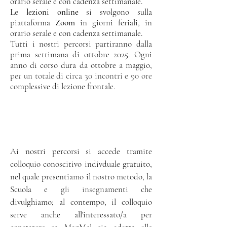
orario serale e con cadenza settimanale
.
Le
lezioni online
si svolgono
sulla
piattaforma
Zoom
in giorni feriali, in
orario serale e con cadenza settimanale.
Tutti i nostri percorsi partiranno dalla
prima settimana di ottobre 20
25. Ogni
anno di corso dura da ottobre a maggio,
Leggi la nostra brochure per i percorsi 2024/2025
per un totale di circa 30 incontri e 90 ore
complessive di lezione frontale.
Ai nostri percorsi si accede tramite
colloquio conoscitivo indivduale gratuito,
nel quale presentiamo il nostro metodo, la
Contattaci
Scuola e gli insegnamenti che
divulghiamo; al contempo, il colloquio
serve anche all'interessato/a per