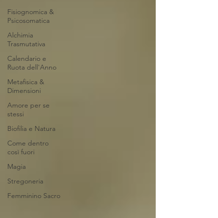
Fisiognomica &
Psicosomatica
Alchimia
Trasmutativa
Calendario e
Ruota dell'Anno
Metafisica &
Dimensioni
Amore per se
stessi
Biofilia e Natura
Come dentro
così fuori
Magia
Stregoneria
Femminino Sacro