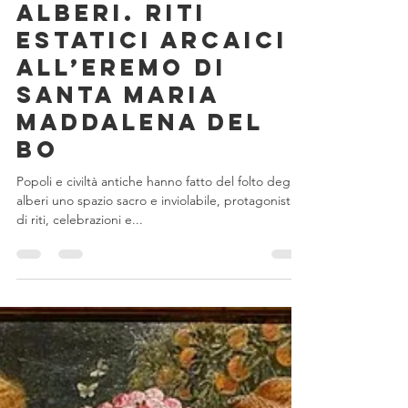
MagMel
16 lug 2020
Tempo di lettura: 20 min
Mitologia evolutiva
Iniziazioni nel
folto degli
alberi. Riti
estatici arcaici
all’eremo di
Santa Maria
Maddalena del
Bo
Popoli e civiltà antiche hanno fatto del folto degli
alberi uno spazio sacro e inviolabile, protagonista
di riti, celebrazioni e...