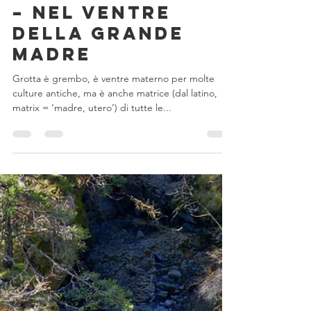
MagMel
11 giu 2020
Tempo di lettura: 14 min
Mitologia evolutiva
Riti sepolcrali
preistorici in
Valle Argentina
– Nel ventre
della Grande
Madre
Grotta è grembo, è ventre materno per molte
culture antiche, ma è anche matrice (dal latino,
matrix = ‘madre, utero’) di tutte le...