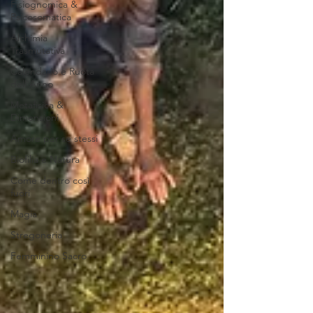
Fisiognomica &
Psicosomatica
Alchimia
Trasmutativa
Calendario e Ruota
dell'Anno
Metafisica &
Dimensioni
Amore per se stessi
Biofilia e Natura
Come dentro così
fuori
Magia
Stregoneria
Femminino Sacro