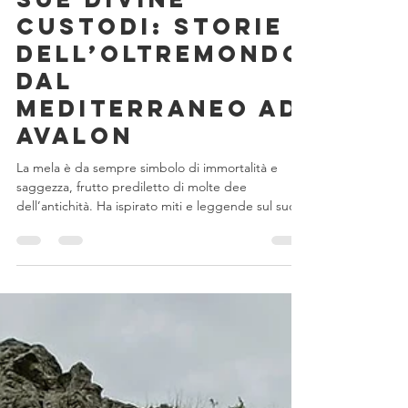
MagMel
24 giu 2020
Tempo di lettura: 9 min
Mitologia evolutiva
Le sacre terre
delle mele e le
sue divine
custodi: storie
dell’Oltremondo
dal
Mediterraneo ad
Avalon
La mela è da sempre simbolo di immortalità e
saggezza, frutto prediletto di molte dee