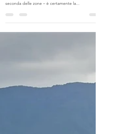
streghe della
Liguria
Tra le figure che popolano il folklore ligure, la
bàzura – anche detta bàgiua, bàggiura o bàsura, a
seconda delle zone – è certamente la...