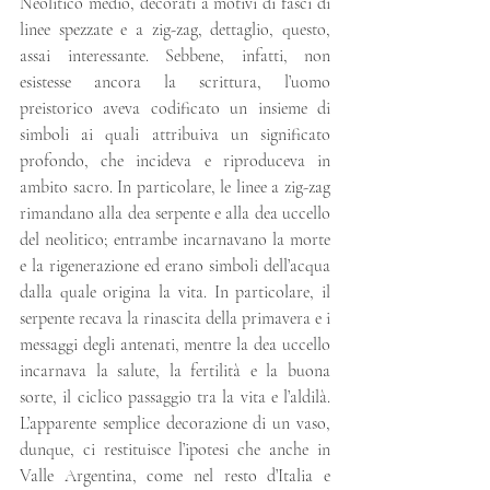
Neolitico medio, decorati a motivi di fasci di 
linee spezzate e a zig-zag, dettaglio, questo, 
assai interessante. Sebbene, infatti, non 
esistesse ancora la scrittura, l’uomo 
preistorico aveva codificato un insieme di 
simboli ai quali attribuiva un significato 
profondo, che incideva e riproduceva in 
ambito sacro. In particolare, le linee a zig-zag 
rimandano alla dea serpente e alla dea uccello 
del neolitico; entrambe incarnavano la morte 
e la rigenerazione ed erano simboli dell’acqua 
dalla quale origina la vita. In particolare, il 
serpente recava la rinascita della primavera e i 
messaggi degli antenati, mentre la dea uccello 
incarnava la salute, la fertilità e la buona 
sorte, il ciclico passaggio tra la vita e l’aldilà. 
L’apparente semplice decorazione di un vaso, 
dunque, ci restituisce l’ipotesi che anche in 
Valle Argentina, come nel resto d’Italia e 