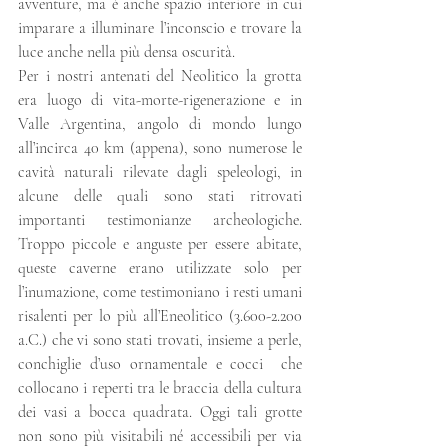
avventure, ma è anche spazio interiore in cui 
imparare a illuminare l’inconscio e trovare la 
luce anche nella più densa oscurità.
Per i nostri antenati del Neolitico la grotta 
era luogo di vita-morte-rigenerazione e in 
Valle Argentina, angolo di mondo lungo 
all’incirca 40 km (appena), sono numerose le 
cavità naturali rilevate dagli speleologi, in 
alcune delle quali sono stati ritrovati 
importanti testimonianze archeologiche. 
Troppo piccole e anguste per essere abitate, 
queste caverne erano utilizzate solo per 
l’inumazione, come testimoniano i resti umani 
risalenti per lo più all’Eneolitico (3.600-2.200 
a.C.) che vi sono stati trovati, insieme a perle, 
conchiglie d’uso ornamentale e cocci  che 
collocano i reperti tra le braccia della cultura 
dei vasi a bocca quadrata. Oggi tali grotte 
non sono più visitabili né accessibili per via 