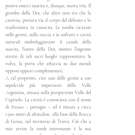
poteva esserci nascita e, dunque, nuova vita. Il 
grembo della Dea, che altro non era che la 
caverna, portava via il corpo del defunto e lo 
trasformava in rinascita. Le tombe ricavate 
nelle grotte, nella roccia e in anfratti e cavità 
naturali simboleggiavano il canale della 
nascita, l’utero della Dea, mentre l’ingresso 
stretto di tali sacri luoghi rappresentava la 
vulva, la porta che affaccia su due mondi 
opposti eppure complementari.
A tal proposito, cito una delle grotte a uso 
sepolcrale più importanti della Valle 
Argentina, situata nella prospiciente Valle del 
Capriolo. La cavità è conosciuta con il nome 
di 
Pertuso – 
pertugio – ed è situata a circa 
1.300 metri di altitudine, alla base della Rocca 
di Goina, nel territorio di Triora. Ciò che a 
mio avviso la rende interessante è la sua 