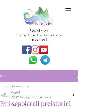
Scuola di
Discipline Esoteriche e
Interiori
Post
Tutti gli articoli
MagMel
Tutti gli articoli
11 giu 2020
Tempo di lettura: 14 min
Riti sepolcrali preistorici
Mitologia evolutiva