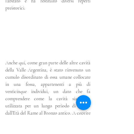
l’abitato e ha restituito diversi reperti 
preistorici.
Anche qui, come gran parte delle altre cavità 
della Valle Argentina, è stato rinvenuto un 
cumulo disordinato di ossa umane collocate 
in una fossa, appartenenti a più di 
venticinque individui, un dato che fa 
comprendere come la cavità sia stata 
utilizzata per un lungo periodo di tempo 
dall’Età del Rame al Bronzo antico. A coprire 
il sepolcreto erano delle lastre calcaree di 
dimensioni differenti, poggiate su un muretto 