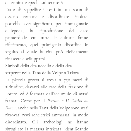
determinate epoche sul territorio.
L’atto di seppellire i resti in una sorta di 
ossario comune e disordinato, inoltre, 
potrebbe aver significato, per l’immaginario 
dell’epoca, la riproduzione del caos 
primordiale cui tutte le culture fanno 
riferimento, quel primigenio disordine in 
seguito al quale la vita può ciclicamente 
rinascere e svilupparsi.
Simboli della dea uccello e della dea 
serpente nella Tana della Volpe a Triora 
La piccola grotta si trova a 750 metri di 
altitudine, davanti alle case della frazione di 
Loreto, ed è formata dall’accumulo di massi 
franati. Come per il 
Pertuso
 e 
U Garbu du 
Diavu
, anche nella Tana della Volpe sono stati 
ritrovati resti scheletrici ammassati in modo 
disordinato. Gli archeologi ne hanno 
sbrogliato la matassa intricata, identificando 