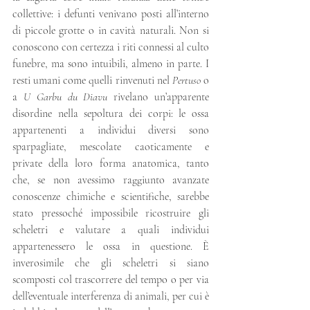
collettive: i defunti venivano posti all’interno 
di piccole grotte o in cavità naturali. Non si 
conoscono con certezza i riti connessi al culto 
funebre, ma sono intuibili, almeno in parte. I 
resti umani come quelli rinvenuti nel 
Pertuso
 o 
a 
U Garbu du Diavu
 rivelano un’apparente 
disordine nella sepoltura dei corpi: le ossa 
appartenenti a individui diversi sono 
sparpagliate, mescolate caoticamente e 
private della loro forma anatomica, tanto 
che, se non avessimo raggiunto avanzate 
conoscenze chimiche e scientifiche, sarebbe 
stato pressoché impossibile ricostruire gli 
scheletri e valutare a quali individui 
appartenessero le ossa in questione. È 
inverosimile che gli scheletri si siano 
scomposti col trascorrere del tempo o per via 
dell’eventuale interferenza di animali, per cui è 