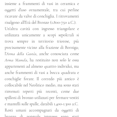
insieme a frammenti di vasi in ceramica e 
oggetti d’uso ornamentale, tra cui perline 
ricavate da valve di conchiglia. I ritrovamenti 
risalgono all’Età del Bronzo (1.800-750 a.C.).
Un’altra cavità con ingresso triangolare e 
utilizzata unicamente a scopi sepolcrali si 
trova sempre in territorio triorese, più 
precisamente vicino alla frazione di Borniga; 
l’
Arma della Gastéa
, anche conosciuta come 
Arma Mamela
, ha restituito non solo le ossa 
appartenenti ad almeno quattro individui, ma 
anche frammenti di vasi a bocca quadrata e 
conchiglie forate. Il corredo più antico è 
collocabile nel Neolitico medio, ma sono stati 
rinvenuti reperti più recenti, come due 
spilloni di bronzo utilizzati per fermare vestiti 
e mantelli sulle spalle, databili 1.400-1.300 a.C.
Resti umani accompagnati da oggetti di 
bronzo di notevole interesse sono stati 