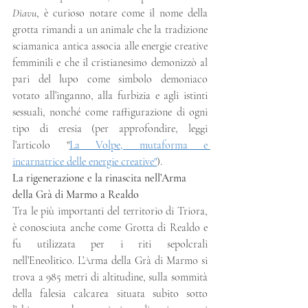
Diavu
, è curioso notare come il nome della 
grotta rimandi a un animale che la tradizione 
sciamanica antica associa alle energie creative 
femminili e che il cristianesimo demonizzò al 
pari del lupo come simbolo demoniaco 
votato all’inganno, alla furbizia e agli istinti 
sessuali, nonché come raffigurazione di ogni 
tipo di eresia (per approfondire, leggi 
l’articolo "
La Volpe, mutaforma e 
incarnatrice delle energie creative"
).
La rigenerazione e la rinascita nell’Arma 
della Grà di Marmo a Realdo
Tra le più importanti del territorio di Triora, 
è conosciuta anche come Grotta di Realdo e 
fu utilizzata per i riti sepolcrali 
nell’Eneolitico. L’Arma della Grà di Marmo si 
trova a 985 metri di altitudine, sulla sommità 
della falesia calcarea situata subito sotto 