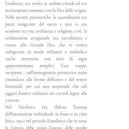
Gimbutas, era svolta in ambito rituale ed era 
strettamente connessa con la Dea delle origini. 
Nelle società preistoriche, la quotidianità era 
parte integrante del sacro e non vi era 
scissione tra vita ordinaria e religiosa; così, la 
realizzazione artigianale era sacralizzata e 
votata alla Grande Dea, che vi veniva 
raffigurata in modo stilizzato e simbolico 
anche attraverso una serie di segni 
apparentemente semplici. Vasi, coppe, 
recipienti… nell’immaginario preistorico tutto 
rimandava alle forme dell’utero e del ventre 
femminili, per cui non sorprende che tali 
oggetti fossero utilizzati nei corredi legati alle 
caverne.
Nel Neolitico era diffusa l’usanza 
dell’inumazione individuale in fossa o in cista 
litica, ma è nel periodo Eneolitico che in tutta 
la Liguria ebbe inizio l’usanza delle tombe 