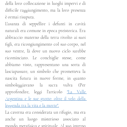
della loro collocazione in luoghi impervi e di 
difficile raggiungimento, ma la loro presenza 
è ormai risaputa.
L’usanza di seppellire i defunti in cavità 
naturali era comune in epoca preistorica. Era 
abbraccio materno della terra rivolto ai suoi 
figli, era ricongiungimento col suo corpo, nel 
suo ventre, là dove un nuovo ciclo sarebbe 
ricominciato. Le conchiglie stesse, come 
abbiamo visto, rappresentano una sorta di 
lasciapassare, un simbolo che prometteva la 
nascita futura in nuove forme, in quanto 
simboleggiavano la sacra vulva (Per 
approfondire, leggi l’articolo 
"La Valle 
Argentina e le sue grotte: oltre il velo della 
leggenda tra la vita e la morte".
La caverna era considerata un rifugio, ma era 
anche un luogo misterioso associato al 
mondo metafisico e spirituale. Al suo interno 