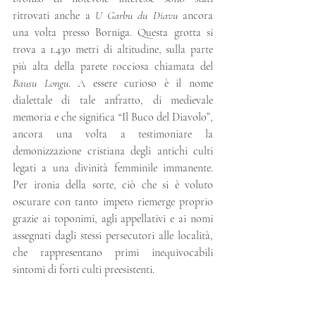
ritrovati anche a 
U Garbu du Diavu
 ancora 
una volta presso Borniga. Questa grotta si 
trova a 1.430 metri di altitudine, sulla parte 
più alta della parete rocciosa chiamata del 
Bausu Longu
. A essere curioso è il nome 
dialettale di tale anfratto, di medievale 
memoria e che significa “Il Buco del Diavolo”, 
ancora una volta a testimoniare la 
demonizzazione cristiana degli antichi culti 
legati a una divinità femminile immanente. 
Per ironia della sorte, ciò che si è voluto 
oscurare con tanto impeto riemerge proprio 
grazie ai toponimi, agli appellativi e ai nomi 
assegnati dagli stessi persecutori alle località, 
che rappresentano primi inequivocabili 
sintomi di forti culti preesistenti.