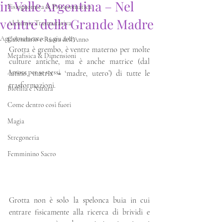
in Valle Argentina – Nel
Fisiognomica & Psicosomatica
ventre della Grande Madre
Alchimia Trasmutativa
Aggiornamento:
15 giu 2023
Calendario e Ruota dell'Anno
Grotta è grembo, è ventre materno per molte 
Metafisica & Dimensioni
culture antiche, ma è anche matrice (dal 
Amore per se stessi
latino, matrix = ‘madre, utero’) di tutte le 
trasformazioni.
Biofilia e Natura
Come dentro così fuori
Magia
Stregoneria
Femminino Sacro
Grotta non è solo la spelonca buia in cui 
entrare fisicamente alla ricerca di brividi e 