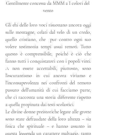
Gentilmente concessa da MMM a I colori del 
vento
Gli ehi delle loro voci risuonano ancora oggi 
sulle montagne, celati dal velo di un credo, 
quello cristiano, che  pur contro ogni suo 
volere testimonia tempi assai remoti. Tutto 
questo è comprensibile, poiché è ciò che 
fanno tutti i conquistatori con i popoli vinti. 
A non essere accettabili, piuttosto, sono 
l’oscurantismo in cui ancora viviamo e 
l’inconsapevolezza nei confronti del remoto 
passato dell’umanità di cui facciamo parte, 
che ci racconta una storia differente rispetto 
a quella propinata dai testi scolastici.
Le divine donne preistoriche legate alle grotte 
sono state defraudate della loro altezza – sia 
fisica che spirituale – e hanno assunto in 
questa leggenda un carattere malvagio, tanto 