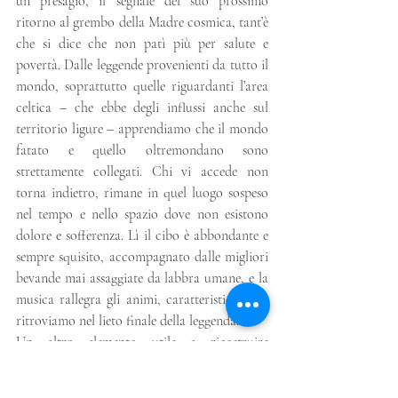
un presagio, il segnale del suo prossimo 
ritorno al grembo della Madre cosmica, tant’è 
che si dice che non patì più per salute e 
povertà. Dalle leggende provenienti da tutto il 
mondo, soprattutto quelle riguardanti l’area 
celtica – che ebbe degli influssi anche sul 
territorio ligure – apprendiamo che il mondo 
fatato e quello oltremondano sono 
strettamente collegati. Chi vi accede non 
torna indietro, rimane in quel luogo sospeso 
nel tempo e nello spazio dove non esistono 
dolore e sofferenza. Lì il cibo è abbondante e 
sempre squisito, accompagnato dalle migliori 
bevande mai assaggiate da labbra umane, e la 
musica rallegra gli animi, caratteristiche che 
ritroviamo nel lieto finale della leggenda.
Un altro elemento utile a ricostruire 
l’importanza del culto della Dea è 
rappresentato da ciò che consegue la perdita 