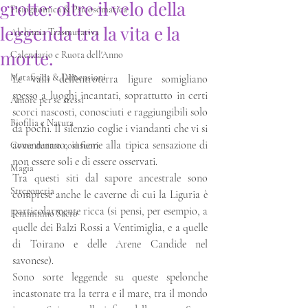
grotte: oltre il velo della
Fisiognomica & Psicosomatica
leggenda tra la vita e la
Alchimia Trasmutativa
morte.
Calendario e Ruota dell'Anno
Metafisica & Dimensioni
Le valli dell’entroterra ligure somigliano 
spesso a luoghi incantati, soprattutto in certi 
Amore per se stessi
scorci nascosti, conosciuti e raggiungibili solo 
Biofilia e Natura
da pochi. Il silenzio coglie i viandanti che vi si 
avventurano, insieme alla tipica sensazione di 
Come dentro così fuori
non essere soli e di essere osservati.
Magia
Tra questi siti dal sapore ancestrale sono 
Stregoneria
comprese anche le caverne di cui la Liguria è 
particolarmente ricca (si pensi, per esempio, a 
Femminino Sacro
quelle dei Balzi Rossi a Ventimiglia, e a quelle 
di Toirano e delle Arene Candide nel 
savonese).
Sono sorte leggende su queste spelonche 
incastonate tra la terra e il mare, tra il mondo 