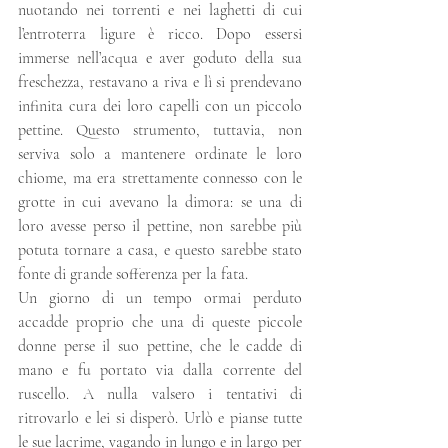
nuotando nei torrenti e nei laghetti di cui 
l’entroterra ligure è ricco. Dopo essersi 
immerse nell’acqua e aver goduto della sua 
freschezza, restavano a riva e lì si prendevano 
infinita cura dei loro capelli con un piccolo 
pettine. Questo strumento, tuttavia, non 
serviva solo a mantenere ordinate le loro 
chiome, ma era strettamente connesso con le 
grotte in cui avevano la dimora: se una di 
loro avesse perso il pettine, non sarebbe più 
potuta tornare a casa, e questo sarebbe stato 
fonte di grande sofferenza per la fata.
Un giorno di un tempo ormai perduto 
accadde proprio che una di queste piccole 
donne perse il suo pettine, che le cadde di 
mano e fu portato via dalla corrente del 
ruscello. A nulla valsero i tentativi di 
ritrovarlo e lei si disperò. Urlò e pianse tutte 
le sue lacrime, vagando in lungo e in largo per 