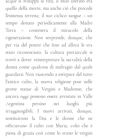
acque si sviluppa la vita; il buio uterino era 
quello della morte, ma anche ciò che precede 
l’esistenza terrena; il suo ciclico sangue – un 
tempo donato periodicamente alla Madre 
Terra – conteneva il miracolo della 
rigenerazione. Non sorprende, dunque, che 
per via del potere che fino ad allora le era 
stato riconosciuto, la cultura patriarcale si 
trovò a dover reinterpretare la sacralità della 
donna come qualcosa di malvagio dal quale 
guardarsi. Non riuscendo a estirpare del tutto 
l’antico culto, la nuova religione pose nelle 
grotte statue di Vergini e Madonne, che 
ancora oggi possono essere avvistate in Valle 
Argentina persino nei luoghi più 
irraggiungibili. I nuovi arrivati, dunque, 
sostituirono la Dea e le donne che ne 
officiavano il culto con Maria, colei che è 
piena di grazia così come lo erano le vergini 