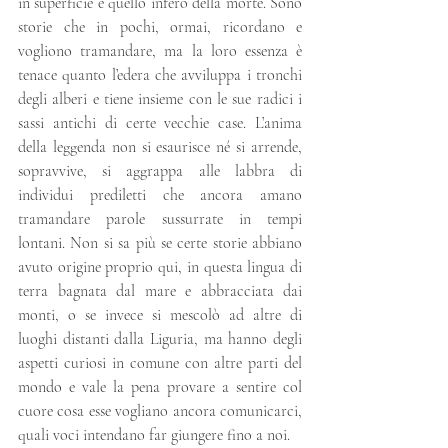
in superficie e quello infero della morte. Sono 
storie che in pochi, ormai, ricordano e 
vogliono tramandare, ma la loro essenza è 
tenace quanto l’edera che avviluppa i tronchi 
degli alberi e tiene insieme con le sue radici i 
sassi antichi di certe vecchie case. L’anima 
della leggenda non si esaurisce né si arrende, 
sopravvive, si aggrappa alle labbra di 
individui prediletti che ancora amano 
tramandare parole sussurrate in tempi 
lontani. Non si sa più se certe storie abbiano 
avuto origine proprio qui, in questa lingua di 
terra bagnata dal mare e abbracciata dai 
monti, o se invece si mescolò ad altre di 
luoghi distanti dalla Liguria, ma hanno degli 
aspetti curiosi in comune con altre parti del 
mondo e vale la pena provare a sentire col 
cuore cosa esse vogliano ancora comunicarci, 
quali voci intendano far giungere fino a noi.