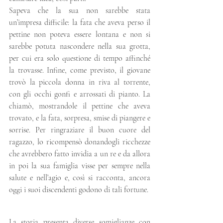
Sapeva che la sua non sarebbe stata 
un’impresa difficile: la fata che aveva perso il 
pettine non poteva essere lontana e non si 
sarebbe potuta nascondere nella sua grotta, 
per cui era solo questione di tempo affinché 
la trovasse. Infine, come previsto, il giovane 
trovò la piccola donna in riva al torrente, 
con gli occhi gonfi e arrossati di pianto. La 
chiamò, mostrandole il pettine che aveva 
trovato, e la fata, sorpresa, smise di piangere e 
sorrise. Per ringraziare il buon cuore del 
ragazzo, lo ricompensò donandogli ricchezze 
che avrebbero fatto invidia a un re e da allora 
in poi la sua famiglia visse per sempre nella 
salute e nell’agio e, così si racconta, ancora 
oggi i suoi discendenti godono di tali fortune.
La storia presenta diverse somiglianze con 