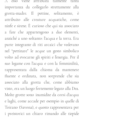
A esso viene attribuita talmente tanta 
importanza da collegarlo strettamente alla 
grotta-madre. Il pettine, solitamente, è 
attribuito alle creature acquatiche, come 
ninfe e sirene. È curioso che qui sia associato 
a fate che appartengono a due elementi, 
anziché a uno soltanto: l’acqua e la terra. Era 
parte integrante di riti arcaici che vedevano 
nel “pettinare” le acque un gesto simbolico 
volto ad evocarne gli spiriti e l’energia. Per il 
suo legame con l’acqua e con la femminilità, 
rappresentata dalla chioma da mantenere 
fluente e ordinata, non sorprende che sia 
associato alla grotta che, come abbiamo 
visto, era un luogo fortemente legato alla Dea. 
Molte grotte sono inumidite da corsi d’acqua 
e laghi, come accade per esempio in quelle di 
Toirano (Savona), e questo rappresentava per 
i preistorici un chiaro rimando alle tiepide 