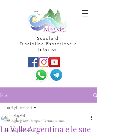
Scuola di
Discipline Esoteriche e
Interiori
Post
Tutti gli articoli
MagMel
Tutti gli articoli
6 mag 2020
Tempo di lettura: 10 min
La Valle Argentina e le sue
Mitologia evolutiva