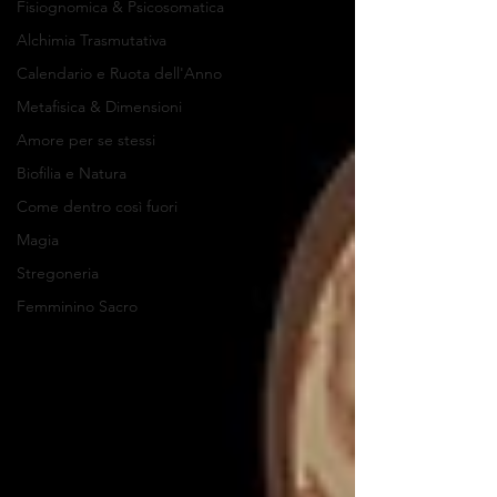
Fisiognomica & Psicosomatica
Alchimia Trasmutativa
Calendario e Ruota dell'Anno
Metafisica & Dimensioni
Amore per se stessi
Biofilia e Natura
Come dentro così fuori
Magia
Stregoneria
Femminino Sacro