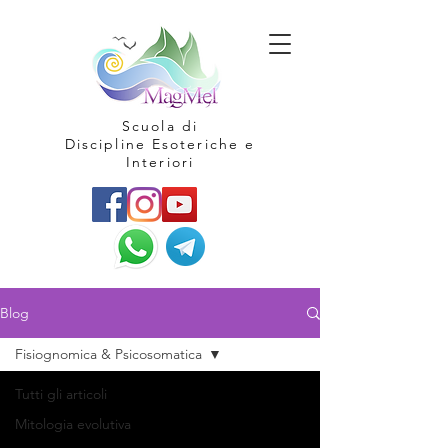
Scuola di
Discipline Esoteriche e
Interiori
Blog
Fisiognomica & Psicosomatica
Tutti gli articoli
Mitologia evolutiva