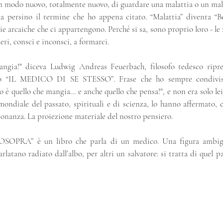
 un modo nuovo, totalmente nuovo, di guardare una malattia o un mal
a persino il termine che ho appena citato. “Malattia” diventa “B
 arcaiche che ci appartengono. Perché si sa, sono proprio loro - le 
eri, consci e inconsci, a formarci.
angia!" diceva Ludwig Andreas Feuerbach, filosofo tedesco ripr
ro “IL MEDICO DI SE STESSO”. Frase che ho sempre condivis
è quello che mangia… e anche quello che pensa!", e non era solo lei a
ondiale del passato, spirituali e di scienza, lo hanno affermato, 
sonanza. La proiezione materiale del nostro pensiero.
RA” è un libro che parla di un medico. Una figura ambigua
arlatano radiato dall’albo, per altri un salvatore: si tratta di quel 