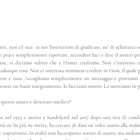
itti, non c'è mai  in noi l'intenzione di giudicare, ne’ di schierarci
i piace semplicemente riportare, accendere luci e dire il nostro pa
spine, vi diciamo subito che a Hamer crediamo. Non c’interessa c
qualunque cosa. Non ci interessa nemmeno credere in Gesù, il quale 
carne e ossa. Accogliamo semplicemente un messaggio e proviamo a
ssere un buon insegnamento, lo facciamo nostro. Lo mettiamo in p
i questo amato e detestato medico?
nel 1935 e morto a Sandefjord nel 2017 dopo una vita di condan
 più ne ha più ne metta, ha cercato di dare un volto nuovo alla malat
e, soprattutto. In realtà non ha scoperto niente di nuovo, ma andia