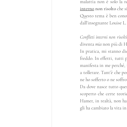
malattia non è solo la r
interno
 non risolto
 che 
Questo tema è ben conosc
dall’insegnante Louise L. 
Conflitti interni non risolti
diventa 
mia 
non più di H
In pratica, mi stanno di
freddo. In effetti, tutti 
manifesta in me perché, 
a tollerare. Tant’è che p
ne ho sofferto o ne soffro
Da dove nasce tutto ques
scoperto che certe teori
Hamer, in realtà, non ha
gli ha cambiato la vita in 