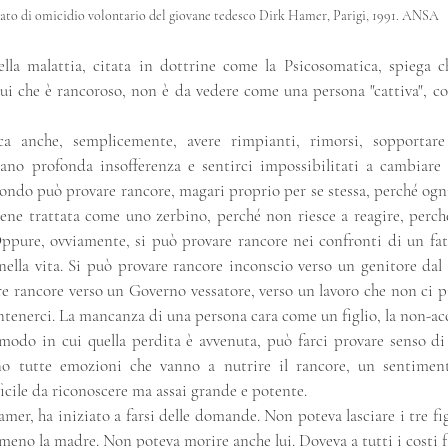
ato di omicidio volontario del giovane tedesco Dirk Hamer, Parigi, 1991. ANSA
lla malattia, citata in dottrine come la Psicosomatica, spiega c
lui che è rancoroso, non è da vedere come una persona "cattiva", co
ica anche, semplicemente, avere rimpianti, rimorsi, sopportare
cano profonda insofferenza e sentirci impossibilitati a cambiare
ndo può provare rancore, magari proprio per se stessa, perché ogni
iene trattata come uno zerbino, perché non riesce a reagire, perché
ppure, ovviamente, si può provare rancore nei confronti di un fat
nella vita. Si può provare rancore inconscio verso un genitore dal 
re rancore verso un Governo vessatore, verso un lavoro che non ci 
ntenerci. La mancanza di una persona cara come un figlio, la non-acc
modo in cui quella perdita è avvenuta, può farci provare senso di r
ono tutte emozioni che vanno a nutrire il rancore, un sentiment
icile da riconoscere ma assai grande e potente.
er, ha iniziato a farsi delle domande. Non poteva lasciare i tre fig
mmeno la madre. Non poteva morire anche lui. Doveva a tutti i costi f