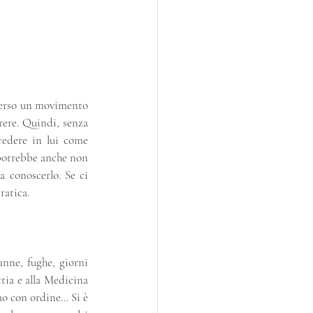
 verso un movimento 
rere. Quindi, senza 
redere in lui come 
potrebbe anche non 
 conoscerlo. Se ci 
ratica.
ne, fughe, giorni 
tia e alla Medicina 
mo con ordine… Si è 