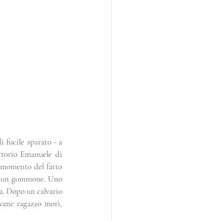
fucile sparato - a 
ttorio Emanuele di 
l momento del fatto 
to un gommone. Uno 
a. Dopo un calvario 
vane ragazzo morì, 