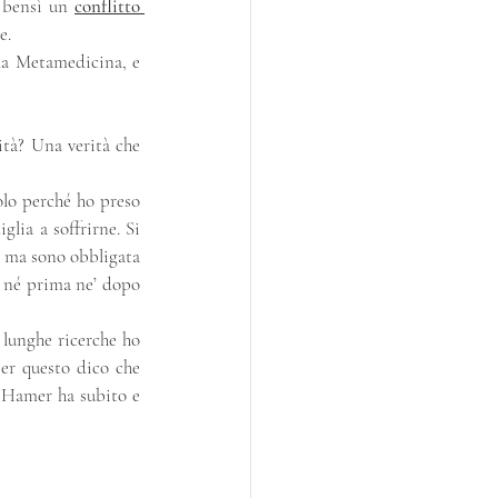
 bensì un 
conflitto 
e. 
la Metamedicina, e 
ità? Una verità che 
lo perché ho preso 
lia a soffrirne. Si 
 ma sono obbligata 
a né prima ne’ dopo 
lunghe ricerche ho 
er questo dico che 
 Hamer ha subito e 