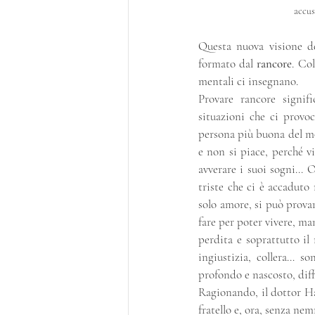
accus
Questa nuova visione de
formato dal 
rancore
. Co
mentali ci insegnano. 
Provare rancore signif
situazioni che ci provo
persona più buona del mo
e non si piace, perché v
avverare i suoi sogni… O
triste che ci è accaduto 
solo amore, si può prova
fare per poter vivere, ma
perdita e soprattutto il 
ingiustizia, collera… s
profondo e nascosto, diff
Ragionando, il dottor Ham
fratello e, ora, senza ne