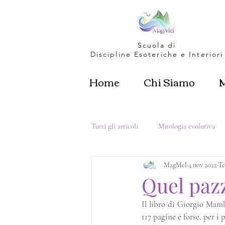
Scuola di
Discipline Esoteriche e Interiori
Home
Chi Siamo
Tutti gli articoli
Mitologia evolutiva
MagMel
4 nov 2022
Te
Metafisica & Dimensioni
Amore p
Quel paz
Il libro di Giorgio Ma
Femminino Sacro
117 pagine e forse, per i