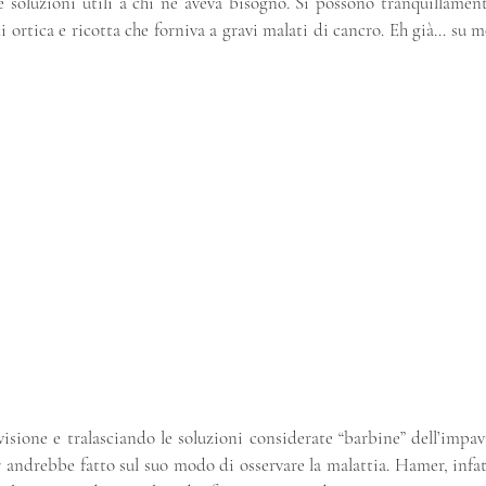
 soluzioni utili a chi ne aveva bisogno. Si possono tranquillamente
i ortica e ricotta che forniva a gravi malati di cancro. Eh già… su mo
isione e tralasciando le soluzioni considerate “barbine” dell’impav
s
 andrebbe fatto sul suo modo di osservare la malattia. Hamer, infatt