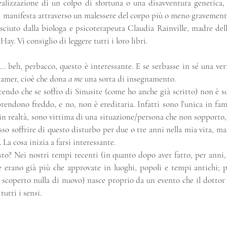
ealizzazione di un colpo di sfortuna o una disavventura genetica,
si manifesta attraverso un malessere del corpo più o meno gravement
iuto dalla biologa e psicoterapeuta Claudia Rainville, madre del
Hay. Vi consiglio di leggere tutti i loro libri.
… beh, perbacco, questo è interessante. E se serbasse in sé una ver
amer, cioè che dona 
a me
 una sorta di insegnamento.
cendo che se soffro di Sinusite (come ho anche già scritto) non è so
prendono freddo, e no, non è ereditaria. Infatti sono l’unica in famig
in realtà, sono vittima di una situazione/persona che non sopporto,
osso soffrire di questo disturbo per due o tre anni nella mia vita, m
. La cosa inizia a farsi interessante.
to? Nei nostri tempi recenti (in quanto dopo aver fatto, per anni, 
e erano già più che approvate in luoghi, popoli e tempi antichi; p
 scoperto nulla di nuovo) nasce proprio da un evento che il dottor
tutti i sensi.