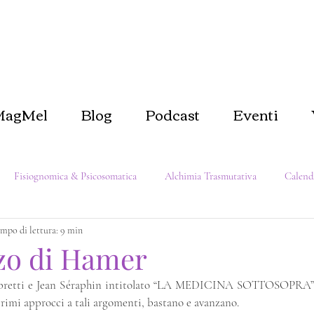
MagMel
Blog
Podcast
Eventi
Fisiognomica & Psicosomatica
Alchimia Trasmutativa
Calend
mpo di lettura: 9 min
er se stessi
Biofilia e Natura
Come dentro così fuori
Magi
zo di Hamer
mbretti e Jean Séraphin intitolato “LA MEDICINA SOTTOSOPRA” 
 primi approcci a tali argomenti, bastano e avanzano.