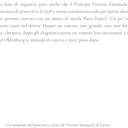
a dose di angoscia, pare anche che il Principe Vittorio Emanuele,
ncanza di prove (era il 1978 e venne condannato solo per porto abus
 sia persino vantato con un amico di averla “fatta franca”. Un po’ 
uesto causò nel dottor Hamer un rancore così grande, una così fort
ta, che poco dopo gli diagnosticarono un tumore (un carcinoma) a u
rid Oldenburg si ammalò di cancro e morì poco dopo.
Un momento del processo a carico di Vittorio Emanuele di Savoia 