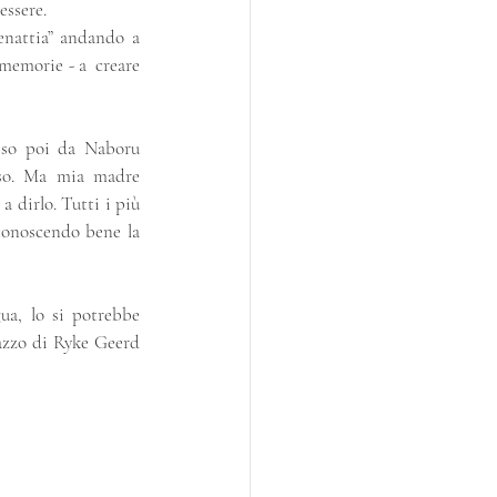
essere.
enattia” andando a 
memorie - a  creare 
eso poi da Naboru 
o. Ma mia madre 
 dirlo. Tutti i più 
conoscendo bene la 
, lo si potrebbe 
pazzo di Ryke Geerd 