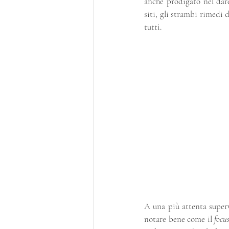
anche prodigato nel dare
siti, gli strambi rimedi d
tutti.
A una più attenta superv
notare bene come il 
focu