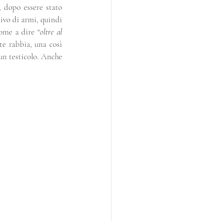
 dopo essere stato 
ivo di armi, quindi 
come a dire “
oltre al 
e rabbia, una così 
n testicolo. Anche 