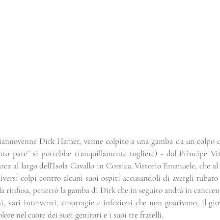
iciannovenne Dirk Hamer, venne colpito a una gamba da un colpo di 
to pare” si potrebbe tranquillamente togliere) - dal Principe Vi
rca al largo dell’Isola Cavallo in Corsica. Vittorio Emanuele, che a
diversi colpi contro alcuni suoi ospiti accusandoli di avergli ruba
alla rinfusa, penetrò la gamba di Dirk che in seguito andrà in cancren
i, vari interventi, emorragie e infezioni che non guarivano, il gio
re nel cuore dei suoi genitori e i suoi tre fratelli. 