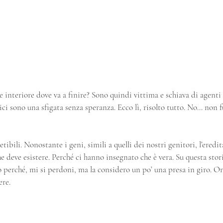
e interiore dove va a finire? Sono quindi vittima e schiava di agenti 
ici sono una sfigata senza speranza. Ecco lì, risolto tutto. No… non f
etibili. Nonostante i geni, simili a quelli dei nostri genitori, l’eredit
 deve esistere. Perché ci hanno insegnato che è vera. Su questa storia
o perché, mi si perdoni, ma la considero un po’ una presa in giro. O
ere.