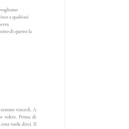
 vogliamo 
isco a qualsiasi 
scesa.
simo di questo la 
tremmo vincerli. A 
o volere. Prima di 
osa vuole dirci. Il 