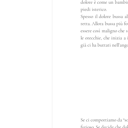
dolore è come un bambino
piedi isterico.
Spesso il dolore bussa a
retta. Allora bussa più f
essere così maligno che s
le orecchie, che inizia 
già ci ha buttati nell’ang
Se ci comportiamo da “sor
furioso. Se decide che do