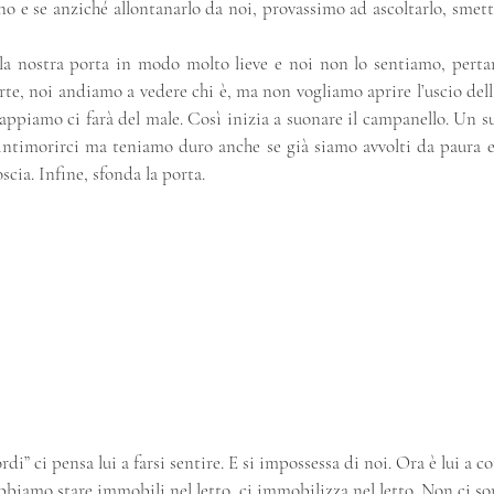
 e se anziché allontanarlo da noi, provassimo ad ascoltarlo, smette
lla nostra porta in modo molto lieve e noi non lo sentiamo, perta
orte, noi andiamo a vedere chi è, ma non vogliamo aprire l’uscio dell
appiamo ci farà del male. Così inizia a suonare il campanello. Un s
a intimorirci ma teniamo duro anche se già siamo avvolti da paura e 
oscia. Infine, sfonda la porta.
di” ci pensa lui a farsi sentire. E si impossessa di noi. Ora è lui a
bbiamo stare immobili nel letto, ci immobilizza nel letto. Non ci so