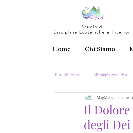
Scuola di
Discipline Esoteriche e Interiori
Home
Chi Siamo
Tutti gli articoli
Mitologia evolutiva
MagMel
9 mar 2019
T
Metafisica & Dimensioni
Amore p
Il Dolore
degli Dei
Femminino Sacro