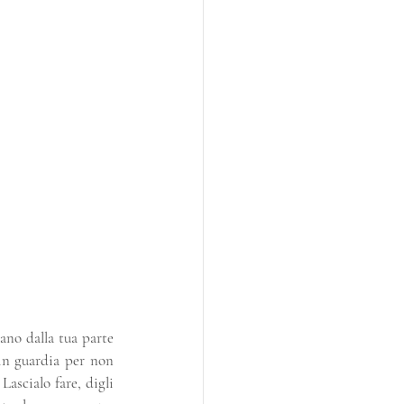
no dalla tua parte 
in guardia per non 
ascialo fare, digli 