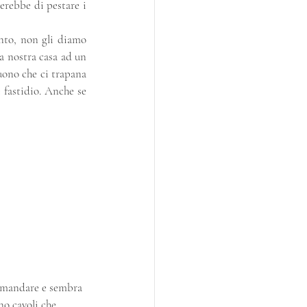
rebbe di pestare i 
nto, non gli diamo 
a nostra casa ad un 
uono che ci trapana 
fastidio. Anche se 
 comandare e sembra 
no cavoli che 