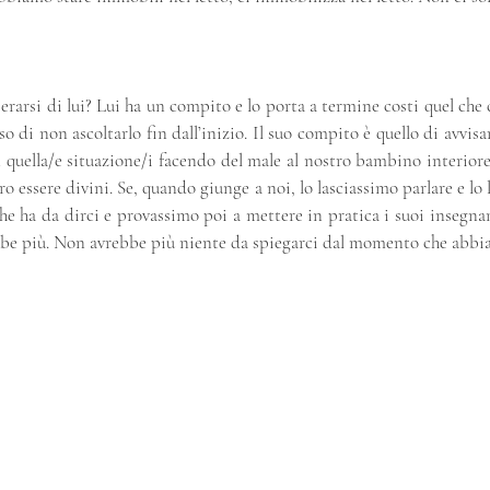
erarsi di lui? Lui ha un compito e lo porta a termine costi quel che c
di non ascoltarlo fin dall’inizio. Il suo compito è quello di avvisarc
 quella/e situazione/i facendo del male al nostro bambino interiore 
 essere divini. Se, quando giunge a noi, lo lasciassimo parlare e lo l
he ha da dirci e provassimo poi a mettere in pratica i suoi insegnam
be più. Non avrebbe più niente da spiegarci dal momento che abb