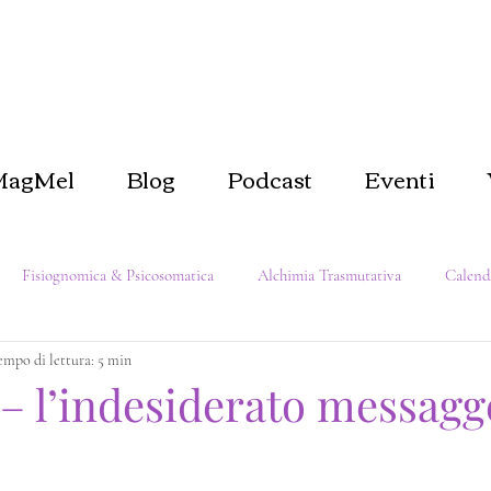
MagMel
Blog
Podcast
Eventi
Fisiognomica & Psicosomatica
Alchimia Trasmutativa
Calend
empo di lettura: 5 min
er se stessi
Biofilia e Natura
Come dentro così fuori
Magi
 – l’indesiderato messagg