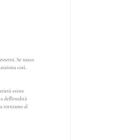
esterni. Se nasco 
unziona così.
arietà esiste 
 dell’eredità 
ra torniamo al 