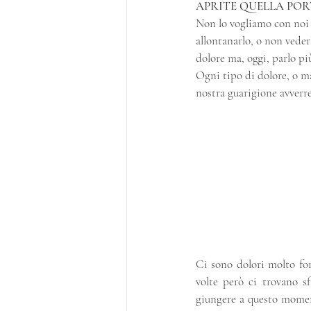
APRITE QUELLA PORTA 
Non lo vogliamo con noi p
allontanarlo, o non vederl
dolore ma, oggi, parlo più
Ogni tipo di dolore, o ma
nostra guarigione avverre
Ci sono dolori molto for
volte però ci trovano sf
giungere a questo momento