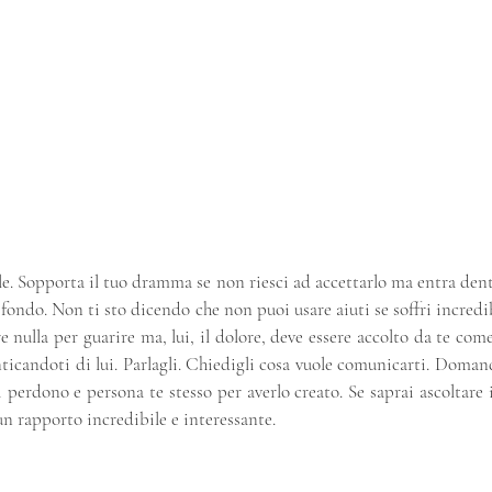
ole. Sopporta il tuo dramma se non riesci ad accettarlo ma entra dentr
n fondo. Non ti sto dicendo che non puoi usare aiuti se soffri incred
 nulla per guarire ma, lui, il dolore, deve essere accolto da te come s
icandoti di lui. Parlagli. Chiedigli cosa vuole comunicarti. Domand
i perdono e persona te stesso per averlo creato. Se saprai ascoltare i
 un rapporto incredibile e interessante.