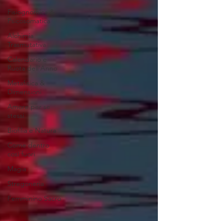
Fisiognomica &
Psicosomatica
Alchimia
Trasmutativa
Calendario e
Ruota dell'Anno
Metafisica &
Dimensioni
Amore per se
stessi
Biofilia e Natura
Come dentro
così fuori
Magia
Stregoneria
Femminino Sacro