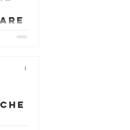
fare
incappare in
più in
noi...
 che
e la