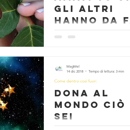
gli altri
hanno da 
Crediamo che sia capitato a tutti di 
frasi e massime da guru sui social e, 
generale, sul web. Ci viene detto che 
MagMel
14 dic 2018
Tempo di lettura: 3 min
Come dentro così fuori
Dona al
mondo ciò
sei
Amo scrivere da sempre. La scrittura 