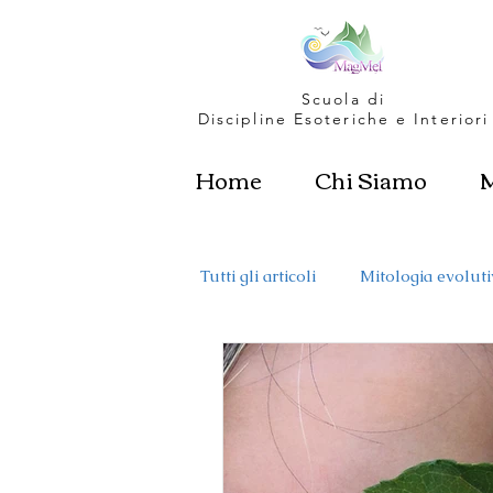
Scuola di
Discipline Esoteriche e Interiori
Home
Chi Siamo
Tutti gli articoli
Mitologia evoluti
Calendario e Ruota dell'Anno
Biofilia e Natura
Come dent