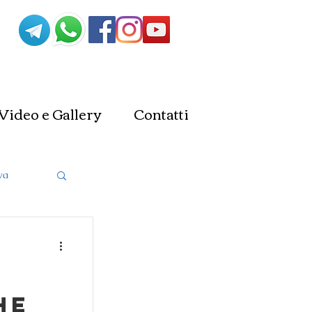
Video e Gallery
Contatti
va
o
he