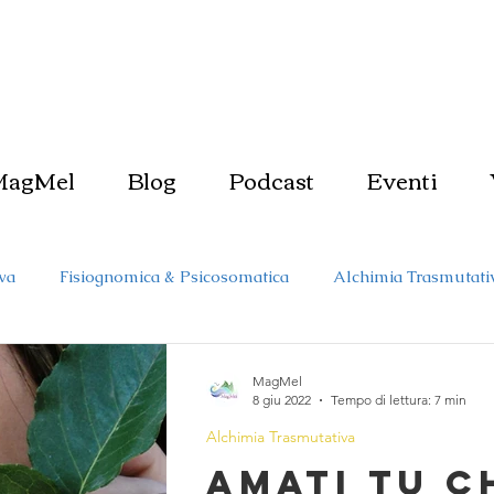
MagMel
Blog
Podcast
Eventi
va
Fisiognomica & Psicosomatica
Alchimia Trasmutati
Metafisica & Dimensioni
Amore per se stessi
MagMel
8 giu 2022
Tempo di lettura: 7 min
Alchimia Trasmutativa
ro così fuori
Magia
Stregoneria
Femminino Sacr
Amati tu c