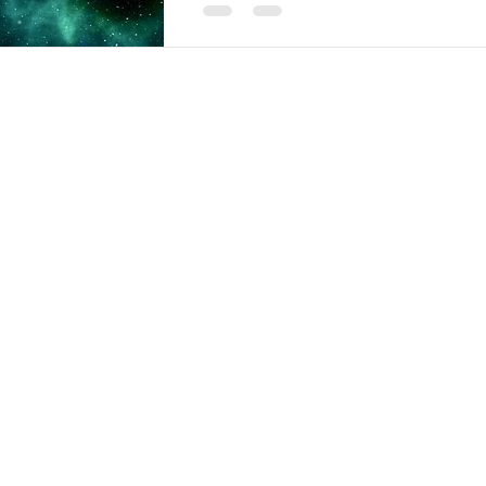
pubblicazione di romanzi mi ha port
alcuni interventi e laboratori nelle scu