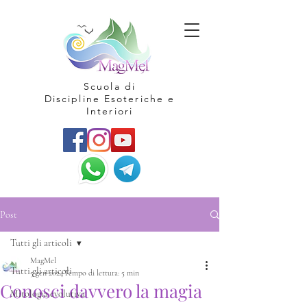
Scuola di
Discipline Esoteriche e
Interiori
Post
Tutti gli articoli
MagMel
Tutti gli articoli
5 gen 2024
Tempo di lettura: 5 min
Conosci davvero la magia
Mitologia evolutiva