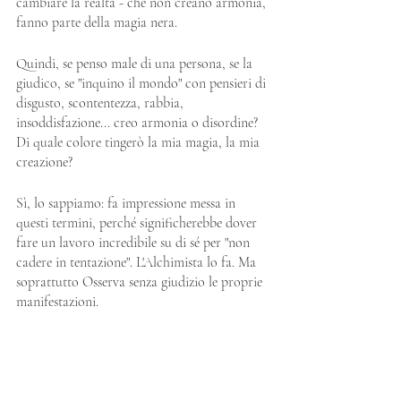
cambiare la realtà - che non creano armonia, 
fanno parte della magia nera.
Quindi, se penso male di una persona, se la 
giudico, se "inquino il mondo" con pensieri di 
disgusto, scontentezza, rabbia, 
insoddisfazione... creo armonia o disordine? 
Di quale colore tingerò la mia magia, la mia 
creazione?
Sì, lo sappiamo: fa impressione messa in 
questi termini, perché significherebbe dover 
fare un lavoro incredibile su di sé per "non 
cadere in tentazione". L'Alchimista lo fa. Ma 
soprattutto Osserva senza giudizio le proprie 
manifestazioni.