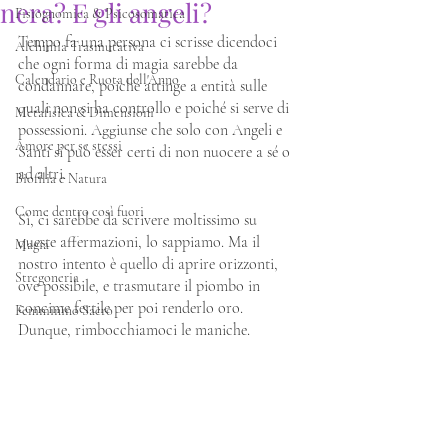
nera? E gli angeli?
Fisiognomica & Psicosomatica
Tempo fa una persona ci scrisse dicendoci 
Alchimia Trasmutativa
che ogni forma di magia sarebbe da 
Calendario e Ruota dell'Anno
condannare, poiché attinge a entità sulle 
quali non si ha controllo e poiché si serve di 
Metafisica & Dimensioni
possessioni. Aggiunse che solo con Angeli e 
Amore per se stessi
Santi si può esser certi di non nuocere a sé o 
ad altri.
Biofilia e Natura
Come dentro così fuori
Sì, ci sarebbe da scrivere moltissimo su 
queste affermazioni, lo sappiamo. Ma il 
Magia
nostro intento è quello di aprire orizzonti, 
Stregoneria
ove possibile, e trasmutare il piombo in 
concime fertile per poi renderlo oro. 
Femminino Sacro
Dunque, rimbocchiamoci le maniche.