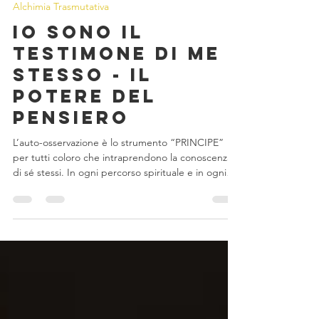
23 ott 2025
Tempo di lettura: 3 min
Alchimia Trasmutativa
Io sono il
Testimone di me
stesso - il
potere del
pensiero
L’auto-osservazione è lo strumento “PRINCIPE”
per tutti coloro che intraprendono la conoscenza
di sé stessi. In ogni percorso spirituale e in ogni
lavoro su di sè l’ osservatore è lo sguardo di luce
che ci aiuta a illuminare tutte quelle parti di noi,
ancora sconosciute, poiché appartenenti a quel
famoso 95% di inconscio di cui siamo composti e
che dovremmo invece ri – conoscere e poter
modificare. Quando si parla di osservatore ,
includiamo due tipi di auto-osservazione: -