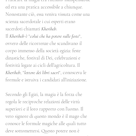
ed era una pratica accessibile a chiunque. 
Nonostante ciò, essa veniva vissuta come una 
scienza sacerdotale i cui esperti erano 
sacerdoti chiamati 
Kheriheb
.
Il 
Kheriheb
 è “
colui che ha potere sulle feste
“, 
ovvero delle ricorrenze che scandivano il 
corpo immenso della società egizia: feste 
dinastiche, festival di Dei, celebrazioni e 
festività legate ai cicli dell’agricoltura. Il 
Kheriheb
, “
lettore dei libri sacri
“, conosceva le 
formule e istruiva i candidati all’iniziazione.
Secondo gli Egizi, la magia è la forza che 
regola le reciproche relazioni delle virtù 
superiori e il loro rapporto con l’uomo. Il 
vero signore di questo mondo è il mago che 
conosce le formule magiche alle quali tutto 
deve sottomettersi. Questo potere non è 