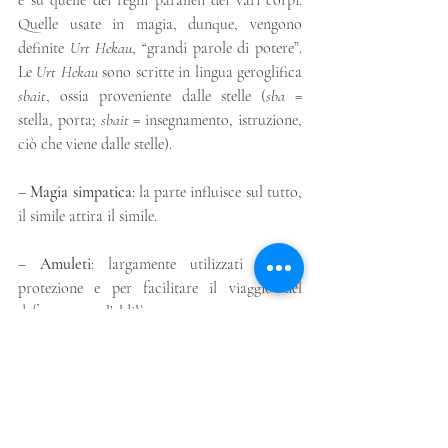
Quelle usate in magia, dunque, vengono 
definite 
Urt Hekau
, “grandi parole di potere”. 
Le 
Urt Hekau
 sono scritte in lingua geroglifica 
sbait
, ossia proveniente dalle stelle (
sba
 = 
stella, porta; 
sbait
 = insegnamento, istruzione, 
ciò che viene dalle stelle).
– 
Magia simpatica
: la parte influisce sul tutto, 
il simile attira il simile.
– 
Amuleti
: largamente utilizzati per la 
protezione e per facilitare il viaggio del 
defunto verso l’aldilà.
Il rituale magico