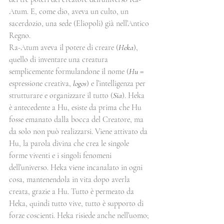
Atum. E, come dio, aveva un culto, un 
sacerdozio, una sede (Eliopoli) già nell’Antico 
Regno.
Ra-Atum aveva il potere di creare (
Heka
), 
quello di inventare una creatura 
semplicemente formulandone il nome (
Hu
 = 
espressione creativa, 
logos
) e l’intelligenza per 
strutturare e organizzare il tutto (
Sia
). Heka 
è antecedente a Hu, esiste da prima che Hu 
fosse emanato dalla bocca del Creatore, ma 
da solo non può realizzarsi. Viene attivato da 
Hu, la parola divina che crea le singole 
forme viventi e i singoli fenomeni 
dell’universo. Heka viene incanalato in ogni 
cosa, mantenendola in vita dopo averla 
creata, grazie a Hu. Tutto è permeato da 
Heka, quindi tutto vive, tutto è supporto di 
forze coscienti. Heka risiede anche nell’uomo; 