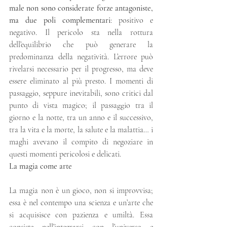
male non sono considerate forze antagoniste, 
ma due poli complementari
: positivo e 
negativo. Il pericolo sta nella rottura 
dell’equilibrio che può generare la 
predominanza della negatività. L’errore può 
rivelarsi necessario per il progresso, ma deve 
essere eliminato al più presto. I momenti di 
passaggio, seppure inevitabili, sono critici dal 
punto di vista magico; il passaggio tra il 
giorno e la notte, tra un anno e il successivo, 
tra la vita e la morte, la salute e la malattia… i 
maghi avevano il compito di negoziare in 
questi momenti pericolosi e delicati.
La magia come arte
La magia non è un gioco, non si improvvisa; 
essa è nel contempo una scienza e un’arte che 
si acquisisce con pazienza e umiltà. Essa 
consiste nell’integrarsi con l’universo e 