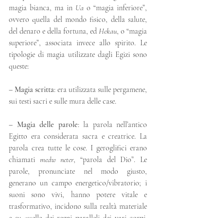
magia bianca, ma in 
Ua
 o “magia inferiore”, 
ovvero quella del mondo fisico, della salute, 
del denaro e della fortuna, ed 
Hekau
, o “magia 
superiore”, associata invece allo spirito. Le 
tipologie di magia utilizzate dagli Egizi sono 
queste:
– 
Magia scritta
: era utilizzata sulle pergamene, 
sui testi sacri e sulle mura delle case.
– 
Magia delle parole
: la parola nell’antico 
Egitto era considerata sacra e creatrice. La 
parola crea tutte le cose. I geroglifici erano 
chiamati 
medw neter
, “parola del Dio”. Le 
parole, pronunciate nel modo giusto, 
generano un campo energetico/vibratorio; i 
suoni sono vivi, hanno potere vitale e 
trasformativo, incidono sulla realtà materiale 
e su quelle dei regni paralleli dei vari corpi. 