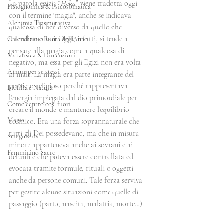
La parola egizia “
Heka
” viene tradotta oggi 
Fisiognomica & Psicosomatica
con il termine "magia", anche se indicava 
Alchimia Trasmutativa
qualcosa di ben diverso da quello che 
intendiamo noi. Oggi, infatti, si tende a 
Calendario e Ruota dell'Anno
pensare alla magia come a qualcosa di 
Metafisica & Dimensioni
negativo, ma essa per gli Egizi non era volta 
Amore per se stessi
al male. La magia era parte integrante del 
pensiero religioso perché rappresentava 
Biofilia e Natura
l’energia impiegata dal dio primordiale per 
Come dentro così fuori
creare il mondo e mantenere l’equilibrio 
Magia
cosmico. Era una forza soprannaturale che 
tutti gli Dei possedevano, ma che in misura 
Stregoneria
minore apparteneva anche ai sovrani e ai 
Femminino Sacro
defunti e che poteva essere controllata ed 
evocata tramite formule, rituali o oggetti 
anche da persone comuni. Tale forza serviva 
per gestire alcune situazioni come quelle di 
passaggio (parto, nascita, malattia, morte…). 