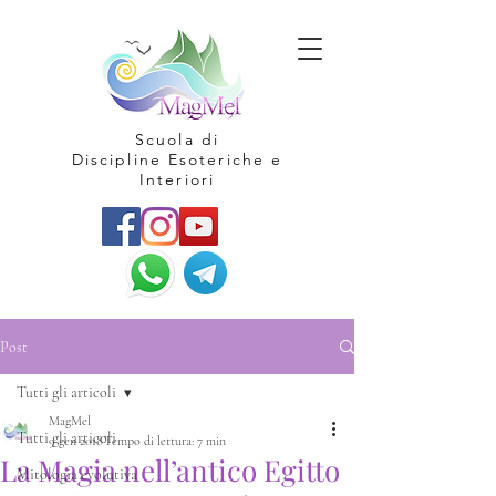
Scuola di
Discipline Esoteriche e
Interiori
Post
Tutti gli articoli
MagMel
Tutti gli articoli
9 gen 2018
Tempo di lettura: 7 min
La Magia nell’antico Egitto
Mitologia evolutiva