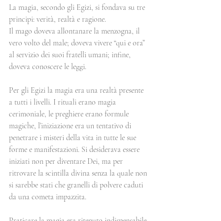
La magia, secondo gli Egizi, si fondava su tre 
principi: verità, realtà e ragione. 
Il mago doveva allontanare la menzogna, il 
vero volto del male; doveva vivere “qui e ora” 
al servizio dei suoi fratelli umani; infine, 
doveva conoscere le leggi.
Per gli Egizi la magia era una realtà presente 
a tutti i livelli. I rituali erano magia 
cerimoniale, le preghiere erano formule 
magiche, l’iniziazione era un tentativo di 
penetrare i misteri della vita in tutte le sue 
forme e manifestazioni. Si desiderava essere 
iniziati non per diventare Dei, ma per 
ritrovare la scintilla divina senza la quale non 
si sarebbe stati che granelli di polvere caduti 
da una cometa impazzita.
Praticare la magia era ritenuto indispensabile 