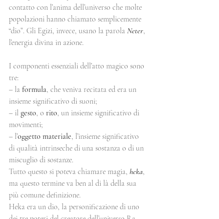
contatto con l’anima dell’universo che molte 
popolazioni hanno chiamato semplicemente 
“dio”. Gli Egizi, invece, usano la parola 
Neter
, 
l’energia divina in azione.
I componenti essenziali dell’atto magico sono 
tre:
– la 
formula
, che veniva recitata ed era un 
insieme significativo di suoni;
– il 
gesto
, o 
rito
, un insieme significativo di 
movimenti;
– l’
oggetto materiale
, l’insieme significativo 
di qualità intrinseche di una sostanza o di un 
miscuglio di sostanze.
Tutto questo si poteva chiamare magia, 
heka
, 
ma questo termine va ben al di là della sua 
più comune definizione.
Heka era un dio, la personificazione di uno 
dei tre poteri del creatore dell’universo Ra-