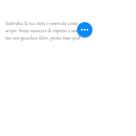
Individua la tua meta e osservala come 
scopo. Senza mancare di rispetto a nessuno 
ma non guardare altro, punta fisso quel 
traguardo. E raggiungilo. Mettici impegno e 
voglia
. 
Spesso si hanno sogni verso i quali bisogna 
studiare, o fare, affinchè si avverino. Ma la 
pigrizia ci lega mani e stimoli allorché 
rimandiamo. Rimandiamo o rinunciamo. 
Siamo noi stessi a limitarci. Questo è un altro 
importante punto a causa del quale non si 
avverano i nostri sogni. 
Chiunque può dimagrire ad esempio (senza 
toccare il tasto delle patologie) ma questo 
comporta lavorare sodo. Io sono sicura che 
di dieci sogni nel cassetto, aggiungendo a 