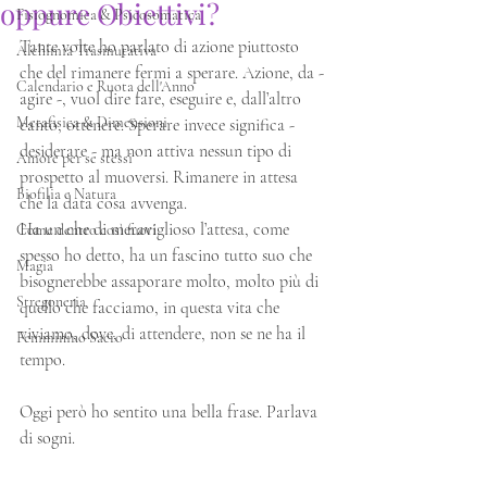
oppure Obiettivi?
Fisiognomica & Psicosomatica
Tante volte ho parlato di azione piuttosto 
Alchimia Trasmutativa
che del rimanere fermi a sperare. Azione, da - 
Calendario e Ruota dell'Anno
agire -, vuol dire fare, eseguire e, dall’altro 
Metafisica & Dimensioni
canto, ottenere. Sperare invece significa - 
desiderare - ma non attiva nessun tipo di 
Amore per se stessi
prospetto al muoversi. Rimanere in attesa 
Biofilia e Natura
che la data cosa avvenga. 
Ha un che di meraviglioso l’attesa, come 
Come dentro così fuori
spesso ho detto, ha un fascino tutto suo che 
Magia
bisognerebbe assaporare molto, molto più di 
Stregoneria
quello che facciamo, in questa vita che 
viviamo, dove, di attendere, non se ne ha il 
Femminino Sacro
tempo. 
Oggi però ho sentito una bella frase. Parlava 
di sogni.