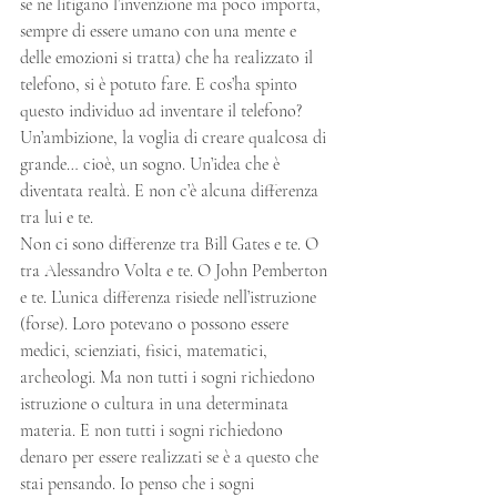
se ne litigano l’invenzione ma poco importa, 
sempre di essere umano con una mente e 
delle emozioni si tratta) che ha realizzato il 
telefono, si è potuto fare. E cos’ha spinto 
questo individuo ad inventare il telefono? 
Un’ambizione, la voglia di creare qualcosa di 
grande… cioè, un sogno. Un’idea che è 
diventata realtà. E non c’è alcuna differenza 
tra lui e te. 
Non ci sono differenze tra Bill Gates e te. O 
tra Alessandro Volta e te. O John Pemberton 
e te. L’unica differenza risiede nell’istruzione 
(forse). Loro potevano o possono essere 
medici, scienziati, fisici, matematici, 
archeologi. Ma non tutti i sogni richiedono 
istruzione o cultura in una determinata 
materia. E non tutti i sogni richiedono 
denaro per essere realizzati se è a questo che 
stai pensando. Io penso che i sogni 