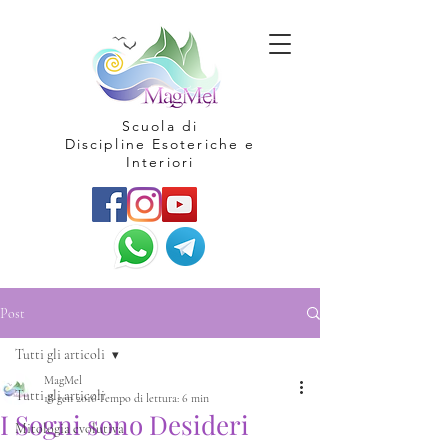
Scuola di
Discipline Esoteriche e
Interiori
Post
Tutti gli articoli
MagMel
Tutti gli articoli
18 gen 2016
Tempo di lettura: 6 min
I Sogni sono Desideri
Mitologia evolutiva