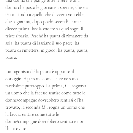
una donna che piange tutte le sere, è una 
donna che passa le giornate a sperare, che sta 
rinunciando a quello che davvero vorrebbe, 
che sogna ma, dopo pochi secondi, come 
dicevo prima, lascia cadere su quei sogni il 
triste sipario. Perché ha paura di rimanere da 
sola, ha paura di lasciare il suo paese, ha 
paura di rimettersi in gioco, ha paura, paura, 
paura. 
L’antagonista della 
paura
 è appunto il 
coraggio
. E persone come lei ce ne sono 
tantissime purtroppo. La prima, G., sognava 
un uomo che la facesse sentire come tutte le 
donne/compagne dovrebbero sentirsi e l’ha 
trovato, la seconda M., sogna un uomo che 
la faccia sentire come tutte le 
donne/compagne dovrebbero sentirsi e non 
l’ha trovato. 