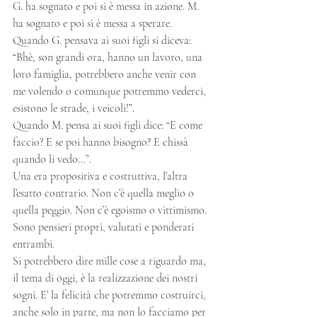
G. ha sognato e poi si è messa in azione. M. 
ha sognato e poi si è messa a sperare. 
Quando G. pensava ai suoi figli si diceva: 
“Bhè, son grandi ora, hanno un lavoro, una 
loro famiglia, potrebbero anche venir con 
me volendo o comunque potremmo vederci, 
esistono le strade, i veicoli!”. 
Quando M. pensa ai suoi figli dice: “E come 
faccio? E se poi hanno bisogno? E chissà 
quando li vedo…”. 
Una era propositiva e costruttiva, l’altra 
l’esatto contrario. Non c’è quella meglio o 
quella peggio. Non c’è egoismo o vittimismo. 
Sono pensieri propri, valutati e ponderati 
entrambi. 
Si potrebbero dire mille cose a riguardo ma, 
il tema di oggi, è la realizzazione dei nostri 
sogni. E’ la felicità che potremmo costruirci, 
anche solo in parte, ma non lo facciamo per 