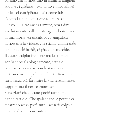
parlano che si mostrano in maniera tangibile. 
Alcune ci gridano – Ma tanto è impossibile! 
-, altre ci consigliano – Ma come fai? 
Dovresti rinunciare a questo, questo e 
questo… – altre ancora invece, senza dire 
assolutamente nulla, ci stringono lo stomaco 
in una morsa veramente poco simpatica 
nonostante la visione, che stiamo ammirando 
con gli occhi lucidi, ci piaccia parecchio. 
Il cuore scalpita fremente ma lo stomaco, 
gonfiandosi fisiologicamente, cerca di 
bloccarlo e come se non bastasse, ci si 
mettono anche i polmoni che, trattenendo 
l’aria senza più far fluire la vita serenamente, 
sopprimono il nostro entusiasmo. 
Sensazioni che durano pochi attimi ma 
danno fastidio. Che spalancano le porte e ci 
mostrano senza pietà tutti i sensi di colpa ai 
quali andremmo incontro. 