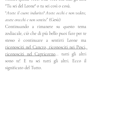
"Tu sei del Leone" o tu sei così o cosà. 
“
Avete il cuore indurito? Avete occhi e non vedete, 
avete orecchi e non sentite
” (Gesù)
Continuando a rimanere su questo tema 
zodiacale, ciò che di più bello puoi fare per te 
stesso è continuare a sentirti Leone ma 
riconosciti nel Cancro, riconosciti nei Pesci, 
riconosciti nel Capricorno
… tutti gli altri 
sono te! E tu sei tutti gli altri. Ecco il 
significato del Tutto.