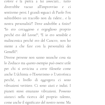
colore e la pietra a lui associati… tutto 
diverrebbe vacuo all’improvviso e ci 
sentiremo persi. I grandi seguaci di Paolo Fox 
subirebbero un tracollo non da ridere… e la 
nostra personalità?! Dove andrebbe a finire? 
"Io ero coraggioso e orgoglioso proprio 
perché ero del Leone!", "E io ero sensibile e 
malinconica perché ero del Cancro, non ho 
niente a che fare con la personalità dei 
Gemelli!". 
Diverse persone non sanno neanche cosa sia 
lo Zodiaco ma questo esempio può essere utile 
per chi si avvicina a certe filosofie come 
anche l’Alchimia o l’Esoterismo o l’Astrofisica 
perché, a livello di eggregora ci sono 
vibrazioni veritiere. Ci sono aiuti e indizi. I 
pianeti stessi emanano vibrazioni. Possono 
aiutarci nella ricerca del proprio talento, 
come anche il significato del nostro nome. Ma 