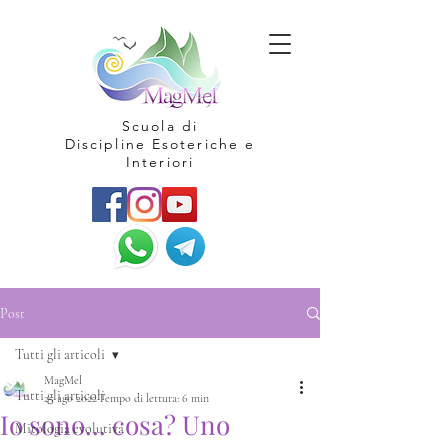
Scuola di
Discipline Esoteriche e
Interiori
Post
Tutti gli articoli
MagMel
Tutti gli articoli
25 ago 2022
Tempo di lettura: 6 min
Io sono... cosa? Uno
Mitologia evolutiva