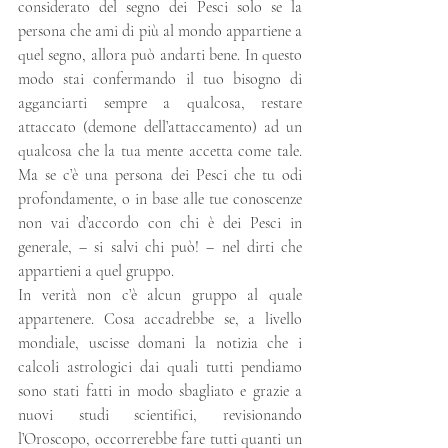
considerato del segno dei Pesci solo se la 
persona che ami di più al mondo appartiene a 
quel segno, allora può andarti bene. In questo 
modo stai confermando il tuo bisogno di 
agganciarti sempre a qualcosa, restare 
attaccato (demone dell’attaccamento) ad un 
qualcosa che la tua mente accetta come tale. 
Ma se c’è una persona dei Pesci che tu odi 
profondamente, o in base alle tue conoscenze 
non vai d’accordo con chi è dei Pesci in 
generale, – si salvi chi può! – nel dirti che 
appartieni a quel gruppo.
In verità non c’è alcun gruppo al quale 
appartenere. Cosa accadrebbe se, a livello 
mondiale, uscisse domani la notizia che i 
calcoli astrologici dai quali tutti pendiamo 
sono stati fatti in modo sbagliato e grazie a 
nuovi studi scientifici, revisionando 
l’Oroscopo, occorrerebbe fare tutti quanti un 