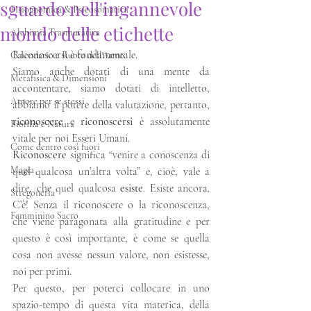
sguardo nell'ingannevole
Fisiognomica & Psicosomatica
mondo delle etichette
Alchimia Trasmutativa
Riconoscersi è fondamentale. 
Calendario e Ruota dell'Anno
Siamo anche dotati di una mente da 
Metafisica & Dimensioni
accontentare, siamo dotati di intelletto, 
Amore per se stessi
abbiamo il potere della valutazione, pertanto, 
riconoscere 
e 
riconoscersi 
è assolutamente 
Biofilia e Natura
vitale per noi Esseri Umani.
Come dentro così fuori
Riconoscere 
significa “venire a conoscenza di 
Magia
quel qualcosa un’altra volta” e, cioè, vale a 
dire, che quel qualcosa 
esiste
. Esiste ancora. 
Stregoneria
C’è! Senza il riconoscere o la riconoscenza, 
Femminino Sacro
che viene paragonata alla gratitudine e per 
questo è così importante, è come se quella 
cosa non avesse nessun valore, non esistesse, 
noi per primi. 
Per questo, per poterci collocare in uno 
spazio-tempo di questa vita materica, della 