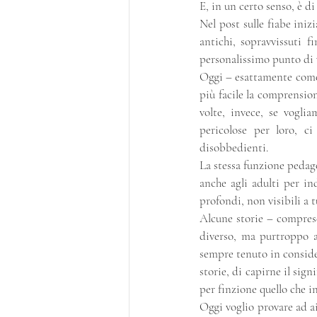
E, in un certo senso, è di
Nel post sulle fiabe inizi
antichi, sopravvissuti f
personalissimo punto di v
Oggi – esattamente come u
più facile la comprensione
volte, invece, se vogli
pericolose per loro, c
disobbedienti.
La stessa funzione pedagog
anche agli adulti per in
profondi, non visibili a 
Alcune storie – comprese
diverso, ma purtroppo 
sempre tenuto in consider
storie, di capirne il sig
per finzione quello che i
Oggi voglio provare ad ai