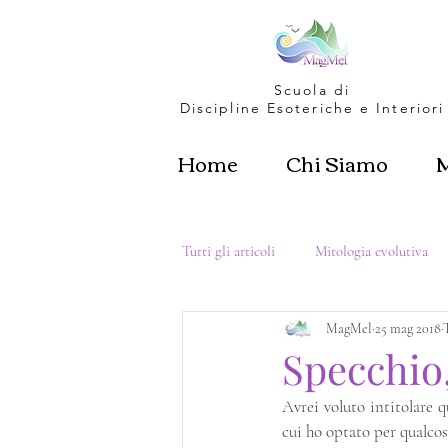
Scuola di
Discipline Esoteriche e Interiori
Home
Chi Siamo
Tutti gli articoli
Mitologia evolutiva
MagMel
25 mag 2018
Metafisica & Dimensioni
Amore p
Specchio
Avrei voluto intitolare 
Femminino Sacro
cui ho optato per qualcos