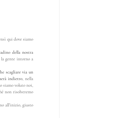
ensì qui dove siamo 
dino della nostra 
 la gente intorno a 
e scagliare via un 
nerà indietro
, nella 
lo siamo voluto noi, 
hé non risolveremo 
 all’inizio, giusto 