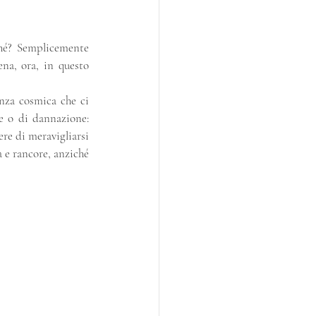
hé? Semplicemente 
na, ora, in questo 
nza cosmica che ci 
e o di dannazione: 
re di meravigliarsi 
a e rancore, anziché 