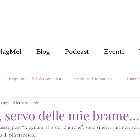
MagMel
Blog
Podcast
Eventi
Fisiognomica & Psicosomatica
Alchimia Trasmutativa
Calend
Tempo di lettura: 4 min
er se stessi
Biofilia e Natura
Come dentro così fuori
Magi
, servo delle mie brame…
questo post “A ognuno il proprio girone”, sono sincera, ma non volev
a di più fiabesco.