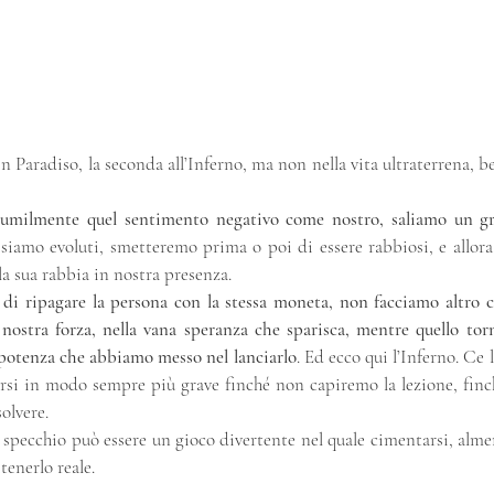
in Paradiso, la seconda all’Inferno, ma non nella vita ultraterrena, b
 umilmente quel sentimento negativo come nostro, saliamo un gra
 siamo evoluti, smetteremo prima o poi di essere rabbiosi, e allora
a sua rabbia in nostra presenza.
 di ripagare la persona con la stessa moneta, non facciamo altro ch
nostra forza, nella vana speranza che sparisca, mentre quello tor
 potenza che abbiamo messo nel lanciarlo
. Ed ecco qui l’Inferno. Ce 
rsi in modo sempre più grave finché non capiremo la lezione, finc
olvere.
o specchio può essere un gioco divertente nel quale cimentarsi, almeno
tenerlo reale.