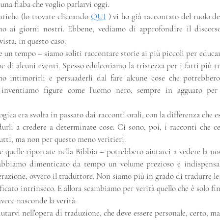
 una fiaba che voglio parlarvi oggi.
atiche (lo trovate cliccando 
QUI
 ) vi ho già raccontato del ruolo de
ino ai giorni nostri. Ebbene, vediamo di approfondire il discors
ista, in questo caso.
n tempo – siamo soliti raccontare storie ai più piccoli per educarl
 di alcuni eventi. Spesso edulcoriamo la tristezza per i fatti più tris
amo intimorirli e persuaderli dal fare alcune cose che potrebber
i inventiamo figure come l’uomo nero, sempre in agguato per 
ica era svolta in passato dai racconti orali, con la differenza che es
durli a credere a determinate cose. Ci sono, poi, i racconti che c
tutti, ma non per questo meno veritieri.
 quelle riportate nella Bibbia – potrebbero aiutarci a vedere la nos
abbiamo dimenticato da tempo un volume prezioso e indispensab
azione, ovvero il traduttore. Non siamo più in grado di tradurre le fi
nificato intrinseco. E allora scambiamo per verità quello che è solo f
nvece nasconde la verità.
utarvi nell’opera di traduzione, che deve essere personale, certo, ma