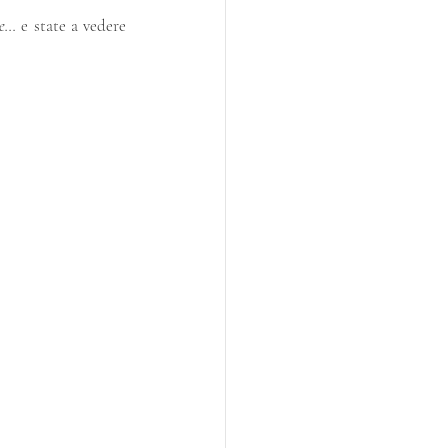
me…
 e state a vedere 