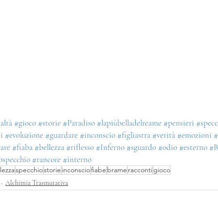
altà
#gioco
#storie
#Paradiso
#lapiùbelladelreame
#pensieri
#specc
i
#evoluzione
#guardare
#inconscio
#figliastra
#verità
#emozioni
#
are
#fiaba
#bellezza
#riflesso
#Inferno
#sguardo
#odio
#esterno
#B
ospecchio
#rancore
#interno
lezza
specchio
storie
inconscio
fiabe
brame
racconti
gioco
Alchimia Trasmutativa