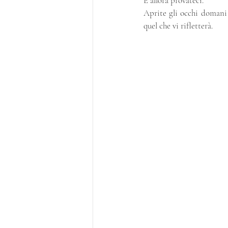
E allora provateci.
Aprite gli occhi domani 
quel che vi rifletterà.