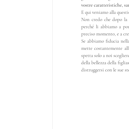
vostre caratteristiche, sa
E qui veniamo alla questio
Non credo che dopo la m
perché li abbiamo a por
preciso momento, e a cre
Se abbiamo fiducia nella
mette costantemente alla
spetta solo a noi sceglie
della bellezza della figli
distruggersi con le sue s