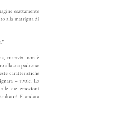
magine esattamente 
to alla matrigna di 
.”
a, tuttavia, non è 
o alla sua padrona: 
este caratteristiche 
gnara – rivale. Lo 
alle sue emozioni 
isultato? E’ andata 