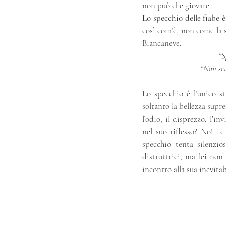
non può che giovare.
Lo specchio delle fiabe è
così com’è, non come la s
Biancaneve.
“S
“Non sei
Lo specchio è l’unico st
soltanto la bellezza supre
l’odio, il disprezzo, l’in
nel suo riflesso? No! Le
specchio tenta silenzi
distruttrici, ma lei non 
incontro alla sua inevitab