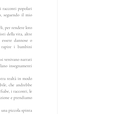
i racconti popolari 
o, seguendo il mio 
i, per rendere loro 
ti della vita, altre 
o essere dannose o 
rapire i bambini 
si venivano narrati 
elano insegnamenti 
tra realtà in modo 
ile, che andrebbe 
abe, i racconti, le 
inzione e prendiamo 
 una piccola spinta 