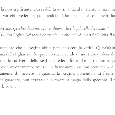
 la nostra più autentica realtà
. Esso rimanda al mittente la sua im
i vorrebbe vedere. E quella realtà può fare male, così come ne ha fat
pecchio, specchio delle mie brame, dimmi: chi è la più bella del reame?”
 tu, mia Regina. Nel reame c’è una donna che, ahimè,  è assai più bella di te
rumento che la Regina abbia per conoscere la verità. Quest’ultim
ma della figliastra… lo specchio sta cercando di mostrare qualcos’altr
vidia, la cattiveria della Regina. Credete, forse, che lei riconosca qu
 vede erroneamente riflesse in Biancaneve, sua più acerrima – e i
osamente di mettere in guardia la Regina, ponendola di fronte 
sa guardare, non sfrutta a suo favore la magia dello specchio. Il r
ile rovina.