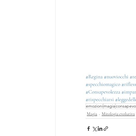
#Regina
#nuoviocchi
#re
#specchiomagico
#rifless
#Consapevolezza
#impar
#rispecchiarsi
#leggedell
emozioni
magia
consapevo
Magia
Mitologia evolutiva