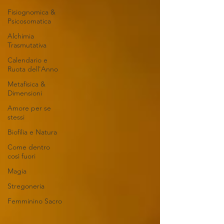
Fisiognomica &
Psicosomatica
Alchimia
Trasmutativa
Calendario e
Ruota dell'Anno
Metafisica &
Dimensioni
Amore per se
stessi
Biofilia e Natura
Come dentro
così fuori
Magia
Stregoneria
Femminino Sacro