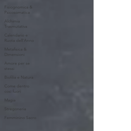
Fisiognomica &
Psicosomatica
Alchimia
Trasmutativa
Calendario e
Ruota dell'Anno
Metafisica &
Dimensioni
Amore per se
stessi
Biofilia e Natura
Come dentro
così fuori
Magia
Stregoneria
Femminino Sacro