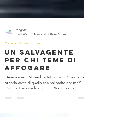
MagMel
8 ott 2021
Tempo di lettura: 5 min
Alchimia Trasmutativa
Un salvagente
per chi teme di
affogare
“Anima mia… Mi sembra tutto così… Grande! Sei
proprio certa di quello che hai scelto per me?”
“Non potrei esserlo di più.” “Non so se ce...