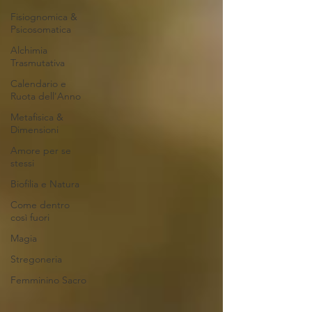
Fisiognomica &
Psicosomatica
Alchimia
Trasmutativa
Calendario e
Ruota dell'Anno
Metafisica &
Dimensioni
Amore per se
stessi
Biofilia e Natura
Come dentro
così fuori
Magia
Stregoneria
Femminino Sacro