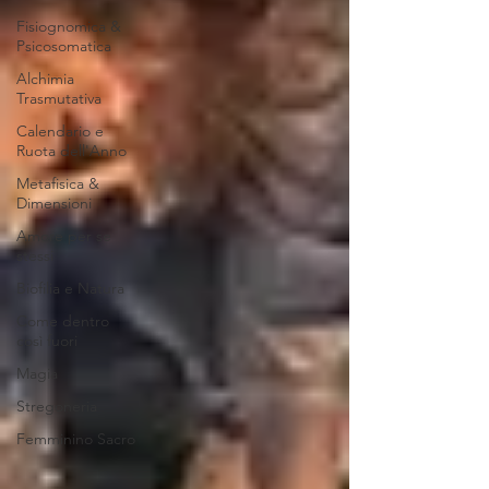
Fisiognomica &
Psicosomatica
Alchimia
Trasmutativa
Calendario e
Ruota dell'Anno
Metafisica &
Dimensioni
Amore per se
stessi
Biofilia e Natura
Come dentro
così fuori
Magia
Stregoneria
Femminino Sacro